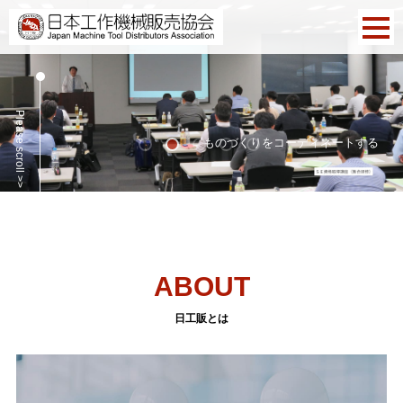
Please scroll >>
ものづくりをコーディネートする
ABOUT
日工販とは